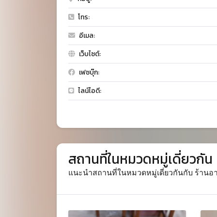
โทร:
อีเมล:
เว็บไซต์:
เฟซบุ๊ก:
ไลน์ไอดี:
สถานที่ในหมวดหมู่เดี่ยวกัน
แนะนำสถานที่ในหมวดหมู่เดี่ยวกันกับ ร้านอ