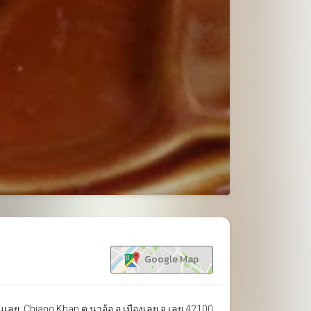
ขยาย
Google Map
เลย, Chiang Khan ต.นาอ้อ อ.เมืองเลย จ.เลย 42100