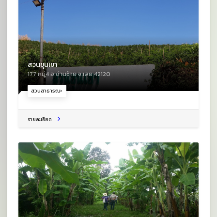
สวนขุนเขา
177 หมู่4 อ.ด่านซ้าย จ.เลย 42120
สวนสาธารณะ
รายละเอียด