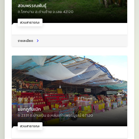
สวนพรรณพันธุ์
ต.โคกงาม อ.ด่านซ้าย จ.เลย 42120
สวนสาธารณะ
รายละเอียด
แยกภูทับเบิก
ถ 2331 ต.บ้านเนิน อ.หล่มเก่า เพชรบูรณ์ 67120
สวนสาธารณะ