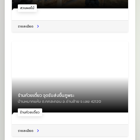
สวนผลไม้
รายละเอียด
ร้านก๋วยเตี๋ยว จุดรับส่งขึ้นภูพระ
บ้านหมากแห้ง ต.กกสะทอน อ.ด่านซ้าย จ.เลย 42120
ร้านก๋วยเตี๋ยว
รายละเอียด