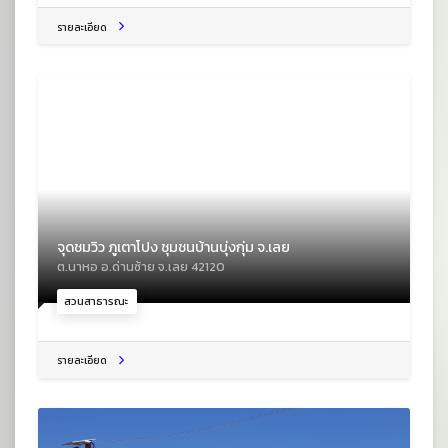
รายละเอียด
จุดชมวิว ภูเตาโปง ชุมชนบ้านบุ่งกุ่ม จ.เลย
ต.นาหอ อ.ด่านซ้าย จ.เลย 42120
สวนสาธารณะ
รายละเอียด