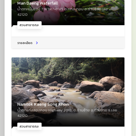
Man Daeng Waterfall
น้ำตกหมันแดง ? W3R7+HV5 ต.กกสะทอน อ.ด่านซ้าย เลย
42120
สวนสาธารณะ
รายละเอียด
Namtok Kaeng Song Khon
น้ำตกแก่งสองคอน Highway 2013, ต.ด่านซ้าย อ.ด่านซ้าย จ.เลย
42120
สวนสาธารณะ