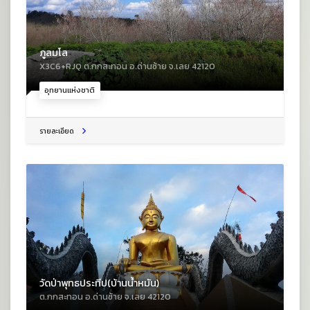
ภูลมโล
X3C6+RJQ ต.กกสะทอน อ.ด่านซ้าย จ.เลย 42120
อุทยานแห่งชาติ
รายละเอียด
วัดป่าพุทธประทีป(บ้านน้ำหมัน)
ต.กกสะทอน อ.ด่านซ้าย จ.เลย 42120