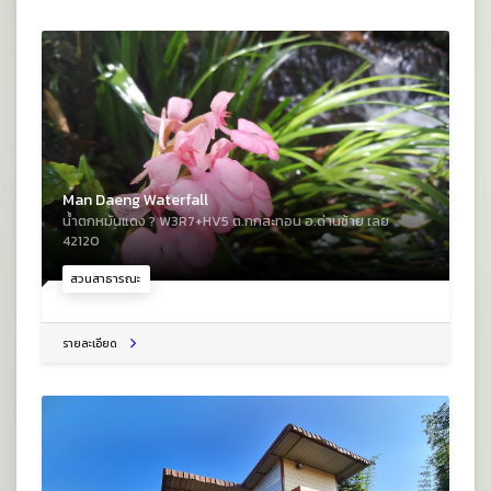
Man Daeng Waterfall
น้ำตกหมันแดง ? W3R7+HV5 ต.กกสะทอน อ.ด่านซ้าย เลย
42120
สวนสาธารณะ
รายละเอียด