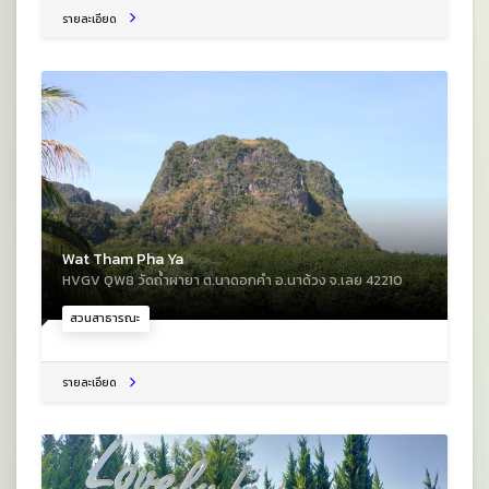
รายละเอียด
Wat Tham Pha Ya
HVGV QW8 วัดถ้ำผายา ต.นาดอกคำ อ.นาด้วง จ.เลย 42210
สวนสาธารณะ
รายละเอียด