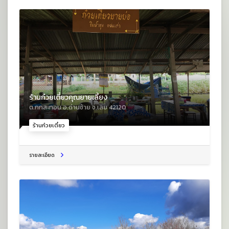
ร้านก๋วยเตี๋ยวคุณยายเลี้ยง
ต.กกสะทอน อ.ด่านซ้าย จ.เลย 42120
ร้านก๋วยเตี๋ยว
รายละเอียด