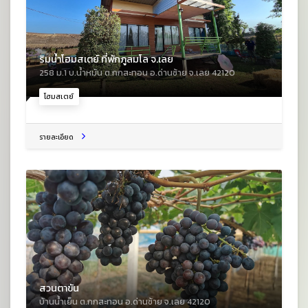
ริมน้ำโฮมสเตย์ ที่พักภูลมโล จ.เลย
258 ม.1 บ.น้ำหมัน ต.กกสะทอน อ.ด่านซ้าย จ.เลย 42120
โฮมสเตย์
รายละเอียด
สวนตาขัน
บ้านน้ำเย็น ต.กกสะทอน อ.ด่านซ้าย จ.เลย 42120