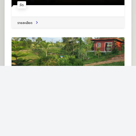
วัด
รายละเอียด
พิมพ์ดาว โฮมสเตย์ Pimdao Homestay
ต.กกสะทอน อ.ด่านซ้าย จ.เลย 42120
โฮมสเตย์
รายละเอียด