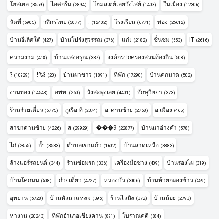
โฮสเทล
ไอศกรีม
โฮมสเตย์เลยวังไสย์
ในเมือง
(3559)
(2894)
(1403)
(12306)
วัดที่
กสิกรไทย
.
โรงเรียน
ท่อง
(6905)
(3077)
(12402)
(6771)
(25612)
บ้านอีเลิศใต้
บ้านโปร่งสุวรรณ
แก่ง
ชื่นชม
IT
(427)
(376)
(2182)
(553)
(2616)
ความงาม
บ้านแสงอรุณ
องค์กรปกครองส่วนท้องถิ่น
(418)
(337)
(508)
?
!%3
บ้านผาขาว
ที่พัก
บ้านคกมาด
(10929)
(20)
(1891)
(17290)
(502)
งานท่อง
อพท.
วังสะพุงเลย
จักษุวิทยา
(14543)
(260)
(4401)
(373)
ร้านก๋วยเตี๋ยว
ภูเรือ ที่
อ. ด่านซ้าย
อ.เมือง
(6775)
(2374)
(2768)
(465)
สาขาด่านซ้าย
ส
���9
บ้านนาอ่างคำ
(4226)
(29929)
(22877)
(578)
ไก่
ถ้ำ
ตำบลเขาแก้ว
บ้านลาดเหนือ
(2855)
(3533)
(1602)
(3883)
ล้างแอร์รถยนต์
ร้านซ่อมรถ
เครื่องมือช่าง
บ้านร่องไผ่
(344)
(336)
(409)
(319)
บ้านโคกมน
ก๋วยเตี๋ยว
หนองบัว
บ้านห้วยกล่องข้าว
(508)
(4227)
(3006)
(459)
อุทยาน
บ้านหัวนาแหลม
ร้านไวนิล
บ้านน้อย
(5728)
(396)
(372)
(2793)
หางาน
ที่พักอำเภอเชียงคาน
โบราณคดี
(20243)
(891)
(384)