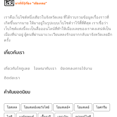
เราคือเว็บไซต์หนึ่งเดียวในจังหวัดเลย ที่ได้รวบรวมข้อมูลเรื่องราวที่
เกิดขึ้นมากมาย ให้มาอยู่ในรูปแบบเว็บไซต์วาไร้ตี้ที่ดีสุด เราเชื่อว่า
เว็บไซต์แห่งนี้จะเป็นสื่อออนไลน์ที่ทำให้เมืองเลยของเราคงเสน่ห์เป็น
เมืองที่น่าอยู่ ผู้คนที่ผ่านมาแวะเวียนหลงรักอยากกลับมาจังหวัดเลยอีก
ครั้ง
เกี่ยวกับเรา
เกี่ยวกับโกทูเลย
โฆษณากับเรา
ข้อตกลงการใช้งาน
ติดต่อเรา
คำค้นยอดนิยม
โฮสเทล
โฮมสเตย์เลยวังไสย์
โฮมสเตย์+
โฮมสเตย์
ไอศกรีม
ไอที
แอร์รถยนต์
เอื้ออารี
เอราวัณ
อุปกรณ์ไอที