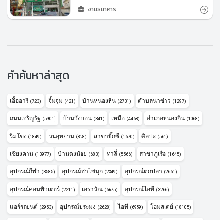
งานธนาคาร
คำค้นหาล่าสุด
เอื้ออารี
จิ้มจุ่ม
บ้านหนองหิน
ตำบลนาซ่าว
(723)
(421)
(2731)
(1297)
ถนนเจริญรัฐ
บ้านวังบอน
เหนือ
อำเภอหนองกิน
(5901)
(341)
(4468)
(1068)
ริมโขง
วนอุทยาน
สาขาบิ๊กซี
ศิลปะ
(1849)
(828)
(1670)
(561)
เชียงคาน
บ้านดงน้อย
ท่าลี่
สาขาภูเรือ
(13977)
(683)
(5566)
(1645)
อุปกรณ์กีฬา
อุปกรณ์ชาไข่มุก
อุปกรณ์ตกปลา
(3585)
(2349)
(2661)
อุปกรณ์คอมพิวเตอร์
เอราวัณ
อุปกรณ์ไอที
(2211)
(6675)
(3266)
แอร์รถยนต์
อุปกรณ์ประมง
ไอที
โฮมสเตย์
(2953)
(2628)
(6959)
(18105)