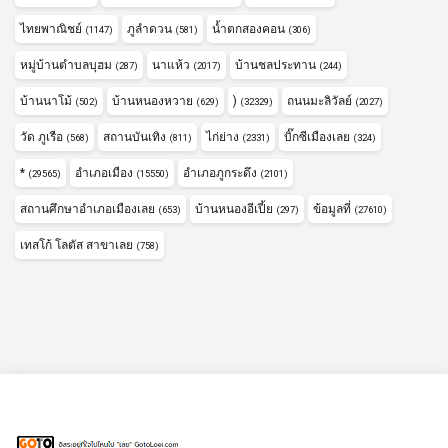
ไทยพาณิชย์
ภูลำดวน
น้ำตกสองคอน
(1147)
(581)
(306)
หมู่บ้านตำบลบุฮม
นาแห้ว
บ้านชลประทาน
(287)
(2017)
(244)
บ้านนาโม้
บ้านหนองหวาย
)
ถนนมะลิวัลย์
(502)
(629)
(32329)
(2027)
วัด ภูเรือ
สถานบันเทิง
ไก่ย่าง
บิ๊กซีเมืองเลย
(568)
(811)
(2331)
(324)
*
อำเภอเมือง
อำเภอภูกระดึง
(29565)
(15550)
(2101)
สถานศึกษาอำเภอเมืองเลย
บ้านหนองอีเปี้ย
ข้อมูลที่
(653)
(297)
(27610)
เทสโก้ โลตัส สาขาเลย
(758)