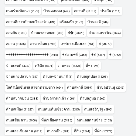
(381)
(490)
(661)
ถนนร่วมพัฒนา
บ้านดอนหอ
สถานที่
ประกัน
(2172)
(679)
(31607)
(1614)
สถานศึกษาตำบลศรีสองรัก
ศรีสองรัก
บ้านสะตี
(420)
(1177)
(346)
ออมสิน
บ้านผาสามยอด
4�
อำเภอเอราวัณ
(1320)
(980)
(23723)
(1624)
สถาน
อาหารไทย
เทศบาลเมืองเลย
ส
(12615)
(7588)
(551)
(28077)
++++++++++++++++++++
+สถาน+ที่
+ส
+
(3916)
(2455)
(5347)
(7762)
บ้านเลขที่
คลินิก
งานท่อง
ที่+
(4929)
(5771)
(14521)
(1394)
บ้านแก่งปลาปก
ตำบล+บ้านนาสี
ตำบลกุดป่อง
(357)
(8)
(13298)
โลตัสเอ็กซ์เพรส สาขาทรายขาว
ตำบลท่าลี่
ตำบลปวนพุ
(664)
(3089)
(2046)
ตำบลปากปวน
ตำบลผานกเค้า
ตำบลภูหอ
(2183)
(1206)
(1265)
ตำบลเมือง
ถนนคนเดินเชียงคาน
ถนนเจริญรัฐ
(11327)
(2315)
(5895)
ถนนเชียงคาน
ที่พักเชียงคาน
ถนนเลยด่านซ้าย
(7900)
(5185)
(5155)
ถนนเลยเชียงคาน
หนาวเย็น
ที่กิน
ที่พัก
(9319)
(381)
(2664)
(17273)