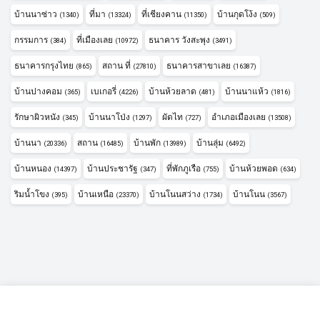
บ้านนาซ่าว
ที่มา
ที่เชียงคาน
บ้านกุดโง้ง
(1340)
(13324)
(11350)
(509)
กรรมการ
ที่เมืองเลย
ธนาคาร วังสะพุง
(384)
(10972)
(3491)
ธนาคารกรุงไทย
สถาน ที่
ธนาคารสาขาเลย
(865)
(27810)
(16387)
บ้านปางคอม
เบเกอรี่
บ้านห้วยลาด
บ้านนาแห้ว
(365)
(4226)
(481)
(1816)
รักษาผิวหนัง
บ้านนาโป่ง
ผัดไท
อำเภอเมืองเลย
(345)
(1297)
(727)
(13508)
บ้านนา
สถาน
บ้านพัก
บ้านลุ่ม
(20336)
(16485)
(13989)
(6492)
บ้านหนอง
บ้านประชารัฐ
ที่พักภูเรือ
บ้านห้วยพอด
(14397)
(347)
(755)
(634)
ริมน้ำโขง
บ้านเหนือ
บ้านโนนสว่าง
บ้านโนน
(395)
(23370)
(1734)
(3567)