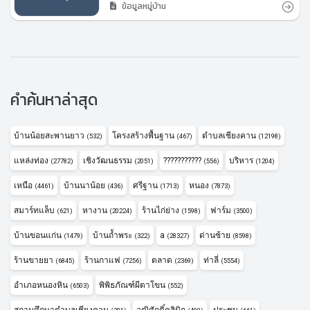
ข้อมูลหมู่บ้าน
คำค้นหาล่าสุด
บ้านน้อยสะพานยาว
โครงสร้างพื้นฐาน
ตำบลเชียงคาน
(532)
(467)
(12198)
แหล่งท่อง
เชิงวัฒนธรรม
???????????
บริหาร
(27782)
(2051)
(556)
(1204)
เหนือ
บ้านนาน้อย
ศรีฐาน
หนอง
(4461)
(436)
(1713)
(7873)
สมาร์ทแล็บ
หางาน
ร้านไก่ย่าง
ฟาร์ม
(621)
(20224)
(1598)
(3500)
บ้านขอนแก่น
บ้านถ้ำพระ
a
ด่านซ้าย
(1479)
(322)
(28327)
(8598)
ร้านขายยา
ร้านกาแฟ
ตลาด
ท่าลี่
(6845)
(7256)
(2369)
(5554)
อำเภอหนองหิน
พิพิธภัณฑ์ผีตาโขน
(6503)
(552)
สถานศึกษาตำบลเชียงคาน
วุฒิศักดิ์คลินิก
ประชุม