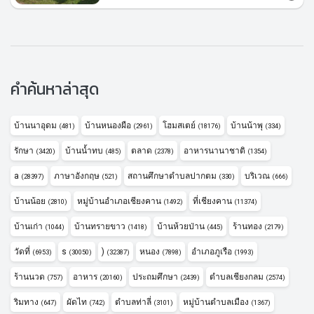
คำค้นหาล่าสุด
บ้านนาอุดม
บ้านหนองผือ
โฮมสเตย์
บ้านน้าพุ
(481)
(2961)
(18176)
(334)
รักษา
บ้านน้ำทบ
ตลาด
อาหารนานาชาติ
(3420)
(485)
(2378)
(1354)
a
ภาษาอังกฤษ
สถานศึกษาตำบลปากตม
บริเวณ
(28397)
(521)
(330)
(666)
บ้านน้อย
หมู่บ้านอำเภอเชียงคาน
ที่เชียงคาน
(2810)
(1492)
(11374)
บ้านเก่า
บ้านทรายขาว
บ้านห้วยป่าน
ร้านทอง
(1044)
(1418)
(445)
(2179)
วัดที่
s
)
หนอง
อำเภอภูเรือ
(6953)
(30050)
(32387)
(7898)
(1993)
ร้านนวด
อาหาร
ประถมศึกษา
ตำบลเชียงกลม
(757)
(20160)
(2439)
(2574)
ริมทาง
ผัดไท
ตำบลท่าลี่
หมู่บ้านตำบลเมือง
(647)
(742)
(3101)
(1367)