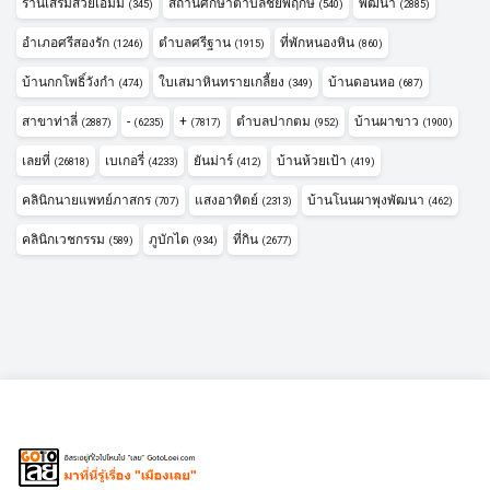
ร้านเสริมสวยเอ็มมี่
สถานศึกษาตำบลชัยพฤกษ์
พัฒนา
(345)
(540)
(2885)
อำเภอศรีสองรัก
ตำบลศรีฐาน
ที่พักหนองหิน
(1246)
(1915)
(860)
บ้านกกโพธิ์วังกำ
ใบเสมาหินทรายเกลี้ยง
บ้านดอนหอ
(474)
(349)
(687)
สาขาท่าลี่
-
+
ตำบลปากตม
บ้านผาขาว
(2887)
(6235)
(7817)
(952)
(1900)
เลยที่
เบเกอรี่
ยันม่าร์
บ้านห้วยเป้า
(26818)
(4233)
(412)
(419)
คลินิกนายแพทย์ภาสกร
แสงอาทิตย์
บ้านโนนผาพุงพัฒนา
(707)
(2313)
(462)
คลินิกเวชกรรม
ภูบักได
ที่กิน
(589)
(934)
(2677)