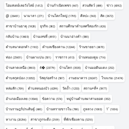
โฮมสเตย์เลยวังไสย์
บ้านกำเนิดเพชร
สวนสัตว์
ข่าว
(1412)
(667)
(488)
(4092)
@
นามาลา
บ้านโคกใหญ่
ศิลปะ
สัต
(26461)
(271)
(1795)
(563)
(3672)
สาขาบ้านธาตุ
ธุรกิจ
สถานศึกษาตำบลศรีสองรัก
(1828)
(382)
(426)
กลับบ้าน
บ้านเลขที่
บ้านนาอ่างคำ
(13603)
(4951)
(580)
ตำบลนาดอกคำ
ตำบลเชียงคาน
ร้านขายยา
(1182)
(12244)
(6870)
ท่อง
บ้านผาแบ่น
ราชการ
บ้านหนองตูม
(25651)
(501)
(413)
(716)
บ้านลาดเหนือ
4�
บ้านโคก
บ้านมอดินแดง
(3903)
(23779)
(3535)
(252)
ตำบลกุดป่อง
วัสดุก่อสร้าง
งานธนาคาร
โรงแรม
(13352)
(587)
(26247)
(21474)
หล่มสัก
ตำบลหนองบัว
วัดถ้ำ
สถาน+ที่+
(709)
(4299)
(1253)
(5977)
อำเภอเมืองเลย
ข้อความ
หมู่บ้านตำบลผาสามยอด
(13546)
(574)
(352)
บ้านราษฎร์ประดิษฐ์
บ้านทรายขาวใน
ภูหลวง
1'
(680)
(788)
(1083)
(1006)
หางาน
สาขาภูกระดึง
ที่พักเชียงคาน
(20294)
(2109)
(5210)