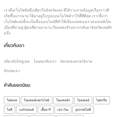
เราคือเว็บไซต์หนึ่งเดียวในจังหวัดเลย ที่ได้รวบรวมข้อมูลเรื่องราวที่
เกิดขึ้นมากมาย ให้มาอยู่ในรูปแบบเว็บไซต์วาไร้ตี้ที่ดีสุด เราเชื่อว่า
เว็บไซต์แห่งนี้จะเป็นสื่อออนไลน์ที่ทำให้เมืองเลยของเราคงเสน่ห์เป็น
เมืองที่น่าอยู่ ผู้คนที่ผ่านมาแวะเวียนหลงรักอยากกลับมาจังหวัดเลยอีก
ครั้ง
เกี่ยวกับเรา
เกี่ยวกับโกทูเลย
โฆษณากับเรา
ข้อตกลงการใช้งาน
ติดต่อเรา
คำค้นยอดนิยม
โฮสเทล
โฮมสเตย์เลยวังไสย์
โฮมสเตย์+
โฮมสเตย์
ไอศกรีม
ไอที
แอร์รถยนต์
เอื้ออารี
เอราวัณ
อุปกรณ์ไอที