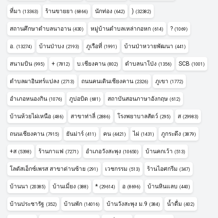
ที่มา
ร้านขายยา
นักท่อง
)
(13363)
(6866)
(642)
(32382)
สถานศึกษาตำบลนาอาน
หมู่บ้านตำบลเหล่ากอหก
?
(430)
(614)
(1069)
อ.
บ้านป่าบง
ภูเรือที่
บ้านป่าหวายพัฒนา
(13274)
(2193)
(1991)
(441)
สนามบิน
+
บ.เชียงคาน
ตำบลนาโป่ง
SCB
(995)
(7812)
(802)
(1356)
(1001)
ตำบลผาอินทร์แปลง
ถนนคนเดินเชียงคาน
ภูเขา
(2713)
(2326)
(1772)
อำเภอหนองกิน
ภูบ่อบิด
สถาบันสอนภาษาอังกฤษ
(1076)
(681)
(612)
บ้านห้วยไผ่เหนือ
สาขาท่าลี่
โรงพยาบาลสัตว์
ส
(486)
(2886)
(295)
(29983)
ถนนเชียงคาน
ยันม่าร์
คน
ไผ่
ภูกระดึง
(7915)
(411)
(4421)
(1431)
(3879)
+ส
ร้านกาแฟ
อำเภอวังสะพุง
บ้านคกเว้า
(5398)
(7271)
(10650)
(513)
โลตัสเอ็กซ์เพรส สาขาด่านซ้าย
เวชกรรม
ร้านไอศกรีม
(291)
(513)
(347)
บ้านนา
บ้านเมี่ยง
*
อ
บ้านหินแลบ
(20385)
(388)
(29614)
(8696)
(440)
บ้านประชารัฐ
บ้านพัก
บ้านวังสะพุง ม.9
น้ำดื่ม
(352)
(14016)
(384)
(402)