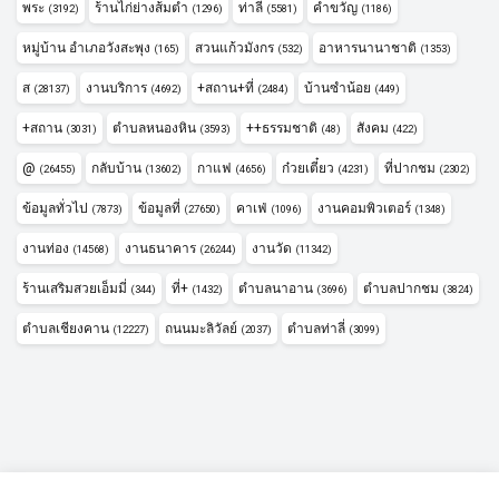
พระ
ร้านไก่ย่างส้มตำ
ท่าลี่
คำขวัญ
(3192)
(1296)
(5581)
(1186)
หมู่บ้าน อำเภอวังสะพุง
สวนแก้วมังกร
อาหารนานาชาติ
(165)
(532)
(1353)
ส
งานบริการ
+สถาน+ที่
บ้านซำน้อย
(28137)
(4692)
(2484)
(449)
+สถาน
ตำบลหนองหิน
++ธรรมชาติ
สังคม
(3031)
(3593)
(48)
(422)
@
กลับบ้าน
กาแฟ
ก๋วยเตี๋ยว
ที่ปากชม
(26455)
(13602)
(4656)
(4231)
(2302)
ข้อมูลทั่วไป
ข้อมูลที่
คาเฟ่
งานคอมพิวเตอร์
(7873)
(27650)
(1096)
(1348)
งานท่อง
งานธนาคาร
งานวัด
(14568)
(26244)
(11342)
ร้านเสริมสวยเอ็มมี่
ที่+
ตำบลนาอาน
ตำบลปากชม
(344)
(1432)
(3696)
(3824)
ตำบลเชียงคาน
ถนนมะลิวัลย์
ตำบลท่าลี่
(12227)
(2037)
(3099)