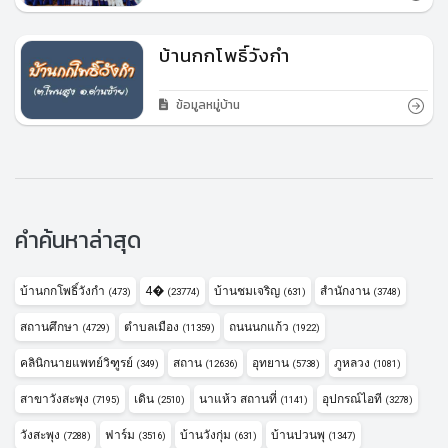
บ้านกกโพธิ์วังกำ
ข้อมูลหมู่บ้าน
คำค้นหาล่าสุด
บ้านกกโพธิ์วังกำ
4�
บ้านชมเจริญ
สำนักงาน
(473)
(23774)
(631)
(3748)
สถานศึกษา
ตำบลเมือง
ถนนนกแก้ว
(4729)
(11359)
(1922)
คลินิกนายแพทย์วิฑูรย์
สถาน
อุทยาน
ภูหลวง
(349)
(12636)
(5738)
(1081)
สาขาวังสะพุง
เดิน
นาแห้ว สถานที่
อุปกรณ์ไอที
(7195)
(2510)
(1141)
(3278)
วังสะพุง
ฟาร์ม
บ้านวังกุ่ม
บ้านปวนพุ
(7288)
(3516)
(631)
(1347)