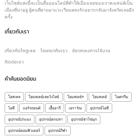
เว็บไซต์แห่งนี้จะเป็นสื่อออนไลน์ที่ทำให้เมืองเลยของเราคงเสน่ห์เป็น
เมืองที่น่าอยู่ ผู้คนที่ผ่านมาแวะเวียนหลงรักอยากกลับมาจังหวัดเลยอีก
ครั้ง
เกี่ยวกับเรา
เกี่ยวกับโกทูเลย
โฆษณากับเรา
ข้อตกลงการใช้งาน
ติดต่อเรา
คำค้นยอดนิยม
โฮสเทล
โฮมสเตย์เลยวังไสย์
โฮมสเตย์+
โฮมสเตย์
ไอศกรีม
ไอที
แอร์รถยนต์
เอื้ออารี
เอราวัณ
อุปกรณ์ไอที
อุปกรณ์ประมง
อุปกรณ์ตกปลา
อุปกรณ์ชาไข่มุก
อุปกรณ์คอมพิวเตอร์
อุปกรณ์กีฬา