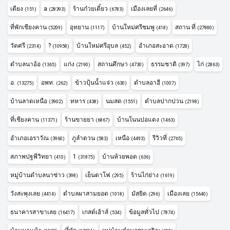
เตียง
a
ร้านก๋วยเตี๋ยว
เมืองเลยที่
(151)
(28393)
(6783)
(2646)
ที่พักเชียงคาน
อุทยาน
บ้านใหม่ศรีชมพู
สถาน ที่
(5209)
(1117)
(418)
(27880)
วัดศรี
?
บ้านใหม่ศรีอุบล
อำเภอสะอาด
(2314)
(10958)
(452)
(1728)
ตำบลนาอ้อ
แก่ง
สถานศึกษา
ธรรมชาติ
ไก่
(1365)
(2190)
(4730)
(397)
(2863)
อ.
อพท.
ข้าวปุ้นน้ำแจ่ว
ตำบลอาฮี
(13275)
(262)
(630)
(1007)
บ้านลาดเหนือ
ทหาร
นมสด
ตำบลปากปวน
(3902)
(438)
(1551)
(2198)
ที่เชียงคาน
ร้านขายยา
บ้านโนนปอแดง
(11371)
(6867)
(1463)
อำเภอเอราวัณ
ภูลำดวน
เหนือ
รีวิวที่
(3960)
(583)
(4493)
(2765)
สภาพปฐพีวิทยา
1
บ้านห้วยพอด
(410)
(31875)
(636)
หมู่บ้านตำบลนาซ่าว
เย็นตาโฟ
ร้านไก่ย่าง
(398)
(295)
(1619)
วังสะพุงเลย
ตำบลผาสามยอด
มัสยิด
เมืองเลย
(4414)
(1018)
(296)
(15640)
ธนาคารสาขาเลย
เกสต์เฮ้าส์
ข้อมูลทั่วไป
(16417)
(534)
(7874)