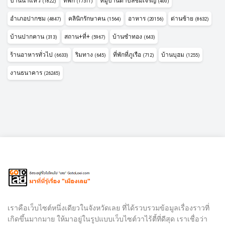
บ้านนาแห้ว
ที่พัก
หมู่บ้านตำบลชมเจริญ
(1822)
(17311)
(400)
อำเภอปากชม
คลินิกรักษาคน
อาหาร
ด่านซ้าย
(4847)
(1564)
(20156)
(8632)
บ้านปากคาน
สถาน+ที่+
บ้านซำทอง
(313)
(5967)
(643)
ร้านอาหารทั่วไป
ริมทาง
ที่พักที่ภูเรือ
บ้านบุฮม
(6633)
(645)
(712)
(1255)
งานธนาคาร
(26245)
เราคือเว็บไซต์หนึ่งเดียวในจังหวัดเลย ที่ได้รวบรวมข้อมูลเรื่องราวที่
เกิดขึ้นมากมาย ให้มาอยู่ในรูปแบบเว็บไซต์วาไร้ตี้ที่ดีสุด เราเชื่อว่า