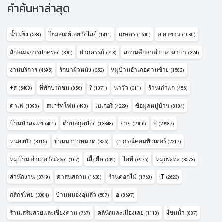
คำค้นหาล่าสุด
น้ำแข็ง
โฮมสเตย์เลยวังไสย์
เกษตร
อ.ผาขาว
(538)
(1411)
(1600)
(1080)
ลักษณะการปกครอง
ฝากครรภ์
สถานศึกษาตำบลปลาบ่า
(390)
(713)
(324)
งานบริการ
รักษาผิวหนัง
หมู่บ้านอำเภอด่านซ้าย
(4695)
(352)
(1582)
+ส
ที่พักปากชม
?
นาวัว
ร้านเก่าแก่
(5400)
(856)
(1071)
(311)
(456)
คาเฟ่
สมาร์ทโฟน
เบเกอรี่
ข้อมูลหมู่บ้าน
(1098)
(490)
(4229)
(8104)
บ้านป่าสะแข
ตำบลกุดป่อง
ยาย
ส
(401)
(13348)
(2006)
(29987)
หนองบัว
บ้านนาป่าหนาด
อุปกรณ์คอมพิวเตอร์
(3015)
(326)
(2217)
หมู่บ้าน อำเภอวังสะพุง
เสื้อยืด
ไอที
หมูกระทะ
(167)
(519)
(6976)
(3573)
สำนักงาน
ศาสนสถาน
ร้านดอกไม้
IT
(3749)
(1638)
(1768)
(2623)
กสิกรไทย
บ้านหนองอุมลัว
อ
(3084)
(507)
(8697)
ร้านเสริมสวยและเชียงคาน
คลินิกและเมืองเลย
ผีขนน้ำ
(767)
(1110)
(887)