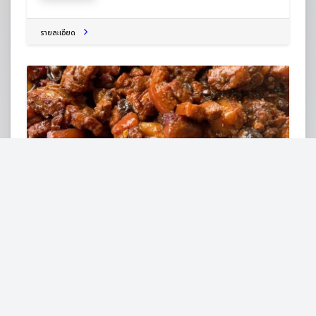
รายละเอียด
ร้านใบเหลียงแกงใต้ by สองเพลา
ถ. นกแก้ว ต.กุดป่อง อ.เมืองเลย เลย 42000
ร้านอาหารไทย
รายละเอียด