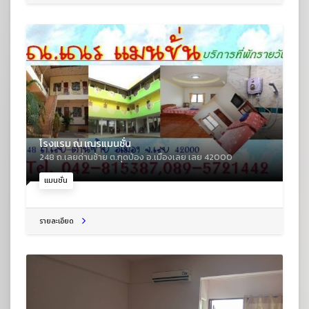
โรงแรม ณ เณรแมนชั่น
248 ถ.เลยด่านซ้าย ต.กุดป่อง อ.เมืองเลย เลย 42000
แมนชั่น
รายละเอียด