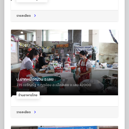
รายละเอียด
ป.ปากหม้อญวน จ.เลย
235 เจริญรัฐ ต.กุดป่อง อ.เมืองเลย จ.เลย 42000
ร้านอาหารไทย
รายละเอียด