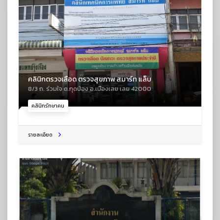
คลินิกตรวจเลือด ตรวจสุขภาพ สมาร์ท แล็บ
8/3 ถ. ร่วมใจ ต.กุดป่อง อ.เมืองเลย เลย 42000
คลินิกรักษาคน
รายละเอียด