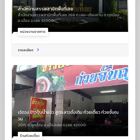
สำนักงานสรรพสามิตพื้นที่เลย
สำนักงานสรรพสามิตพื้นที่เลย 268 ถ.เลย-เชียงคาน ต.กุดป่อง
อ.เมือง จ.เลย 42000
หน่วยงานราชการ
รายละเอียด
เจ้ดวง ข้าวปุ้นน้ำแจ่ว สูตรลาวดั่งเดิม ก๋วยเตี๋ยว ก๋วยจั๋บณ
วน
2015 ต.กุดป่อง อ.เมืองเลย จ.เลย 42000
ร้านก๋วยเตี๋ยว