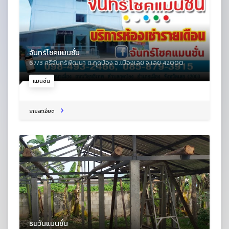
จันทร์โชคแมนชั่น
67/3 ศรีจันทร์พัฒนา ต.กุดป่อง อ.เมืองเลย จ.เลย 42000
แมนชั่น
รายละเอียด
ธนวันแมนชั่น