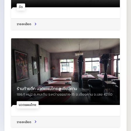
วัด
รายละเอียด
ร้านท้ายตึก นวดแผนไทย@เชียงคาน
186/1 หมู่2 ถ.คนเดิน ระหว่างซอย14-15 อ.เชียงคาน จ.เลย 42110
นวดแผนไทย
รายละเอียด