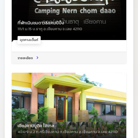
ที่พักเนินชมดาว&แคมป์ปิ้ง
111/1 ม.15 บ.ธาตุ อ.เชียงคาน จ.เลย 42110
จุดกางเต็นท์
รายละเอียด
เชียงคานบูติค โฮเทล
404/9 ม.2 ถ.ศรีเชียงคาน ต.เชียงคาน อ.เชียงคาน จ.เลย 42110