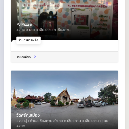
PJ Pizza
42110 จ.เลย อ.เชียงคาน ต.เชียงคาน
ร้านอาหารฝรั่ง
รายละเอียด
วัดศรีคุนเมือง
375หมู่ 1 ตําบลเชียงคาน อําเภอ ต.เชียงคาน อ.เชียงคาน จ.เลย
42110