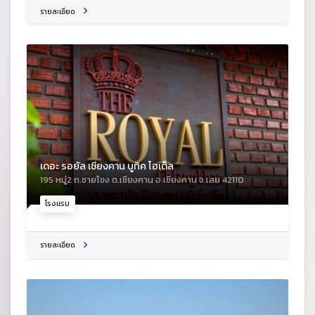
รายละเอียด
เดอะ รอยัล เชียงคาน บูทิค โฮเต็ล
195 หมู่2 ถ.ชายโขง ต.เชียงคาน อ.เชียงคาน จ.เลย 42110
โรงแรม
รายละเอียด