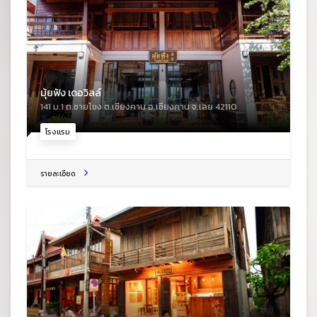
มุ้ยฟัง เดอวิลล์
141 ม.1 ถ.ชายโขง ต.เชียงคาน อ.เชียงคาน จ.เลย 42110
โรงแรม
รายละเอียด