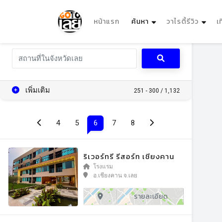
(current)
หน้าแรก
ค้นหา
วาไรตี้รีวิว
เ
เพิ่มเติม
251 - 300 / 1,132
(current)
4
5
6
7
8
ริเวอร์ทรี รีสอร์ท เชียงคาน
โรงแรม
อ.เชียงคาน จ.เลย
รายละเอียด