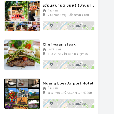
เฮือนสบายดี ซอย8 (บ้านยาย
ดก)
โรงแรม
243 ซอย8 หมู่1 เชียงคาน จ.เลย
42110
รายละเอียด
Chef waan steak
เกสท์เฮาส์
105 23 ร่วมใจ ซอย 8 ต.กุดป่อง
อ.เมืองเลย จ.เลย 42000
รายละเอียด
Muang Loei Airport Hotel
โรงแรม
ต.นาอาน อ.เมืองเลย จ.เลย 42000
รายละเอียด